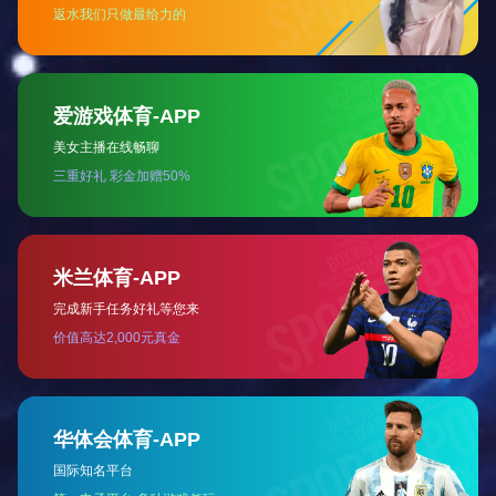
新闻资讯
/
公司新闻
/
精铸企业亟需提高竞争力
精铸企业亟需提高竞争力
分类：
公司新闻
作者：
来源：
发布时间：
2020-04-26
访问量：
0
“中国熔模铸造业已得到很大发展，但与国际水平仍有明显差
距。”国际模协秘书长罗百辉表示，近年来，随着原辅材料、
能源价格的逐年上涨及精铸件价格不断下跌，精铸企业面临严
峻的考验。在严峻的形势下，精铸企业必须努力提升产品设计
水平，创新产品开发理念，挖掘精铸工艺的优势与潜力，降低
制造成本，提高企业参与国际市场的竞争能力。