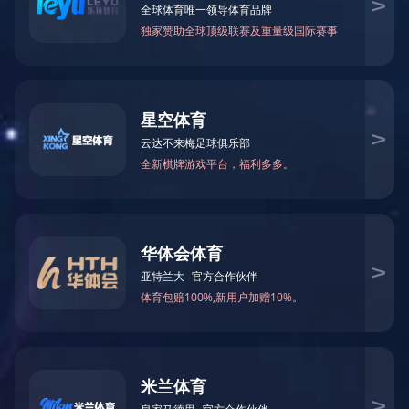
铸铁
球罣
开云手机官方版登录入口
高速冲床配件
新闻中心
公司新闻
行业资讯
人才招聘
开云（中国）
服务热线：0752-3560386
首页
关于我们
公司简介
企业文化