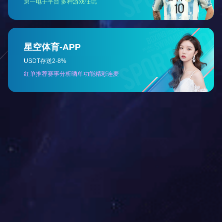
精密铸造通过对精密铸造压型制造新工艺的研究，不仅可以达
到提高精密铸造企业市场竞争力，而且还可以提高中小模具生
产企业在压型制造这一块的生产效率。
精密热加工技术是武器系统关键制造技术之一，主要包括精密
铸造、精密塑性成形、特种热处理及特种焊接技术。
精密热加工技术具有生产周期短、成本低、零件使用性能好，
产品可靠性高、制坯近无余量等优点，受到世界各国的高度重
视。
精铸企业亟需提高竞争力
精铸企业亟需提高竞争力


分类：
公司新闻
作者：
来源：