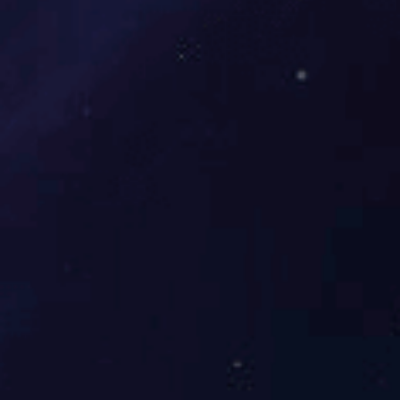
发布时间：
2020-04-26
访问量：
0
详情
“中国熔模铸造业已得到很大发展，但与国际水平仍有明显差
距。”国际模协秘书长罗百辉表示，近年来，随着原辅材料、
能源价格的逐年上涨及精铸件价格不断下跌，精铸企业面临严
峻的考验。在严峻的形势下，精铸企业必须努力提升产品设计
水平，创新产品开发理念，挖掘精铸工艺的优势与潜力，降低
制造成本，提高企业参与国际市场的竞争能力。
精密铸造通过对精密铸造压型制造新工艺的研究，不仅可以达
到提高精密铸造企业市场竞争力，而且还可以提高中小模具生
产企业在压型制造这一块的生产效率。
精密热加工技术是武器系统关键制造技术之一，主要包括精密
铸造、精密塑性成形、特种热处理及特种焊接技术。
精密热加工技术具有生产周期短、成本低、零件使用性能好，
产品可靠性高、制坯近无余量等优点，受到世界各国的高度重
视。
扫二维码用手机看