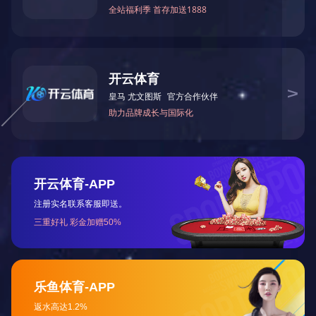
高速冲床配件
新闻中心
公司新闻
行业资讯
人才招聘
开云（中国）
0752-3560386
新闻资讯
公司新闻
行业动态
您现在的位置：
首页
/